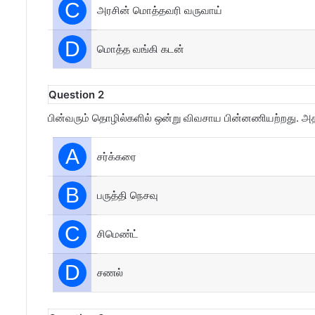
C
அரசின் மொத்தவரி வருவாய்
D
மொத்த வங்கி கடன்
Question 2
பின்வரும் தொழில்களில் ஒன்று விவசாய பின்னணியற்றது. அத
A
சர்க்கரை
B
பருத்தி நெசவு
C
சிமெண்ட்
D
சணல்