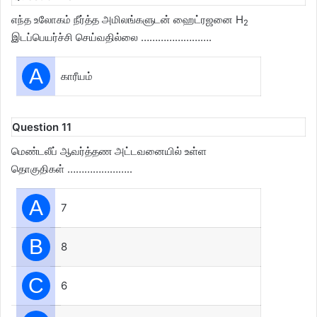
எந்த உலோகம் நீர்த்த அமிலங்களுடன் ஹைட்ரஜனை H
2
இடப்பெயர்ச்சி செய்வதில்லை …………………….
A
காரீயம்
Question 11
மெண்டலீப் ஆவர்த்தண அட்டவனையில் உள்ள
தொகுதிகள் …………………..
A
7
B
8
C
6