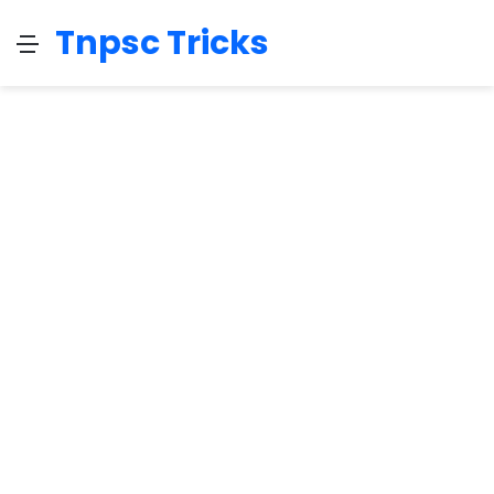
Tnpsc Tricks
Menu