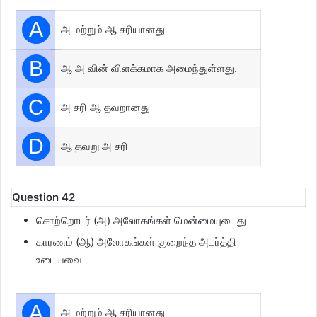
A
அ மற்றும் ஆ சரியானது
B
ஆ அ வின் விளக்கமாக அமைந்துள்ளது.
C
அ சரி ஆ தவறானது
D
ஆ தவறு அ சரி
Question 42
சொற்றொடர் (அ) அலோகங்கள் மென்மையுடைது
காரணம் (ஆ) அலோகங்கள் குறைந்த அடர்த்தி
உடையவை
A
அ மற்றும் ஆ சரியானது