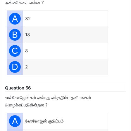
எண்ணிக்கை என்ன ?
A
32
B
18
C
8
D
2
Question 56
சால்கோஜென்கள் என்பது எக்குடும்ப தனிமங்கள்
அழைக்கப்படுகின்றன ?
A
ஹேலோஜன் குடும்பம்