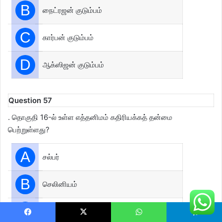
B
நைட்ரஜன் குடும்பம்
C
கார்பன் குடும்பம்
D
ஆக்ஸிஜன் குடும்பம்
Question 57
. தொகுதி 16-ல் உள்ள எத்தனிமம் கதிரியக்கத் தன்மை
பெற்றுள்ளது?
A
சல்பர்
B
செலினியம்
C
பொலோனியம்
Facebook
X
WhatsApp
Telegram