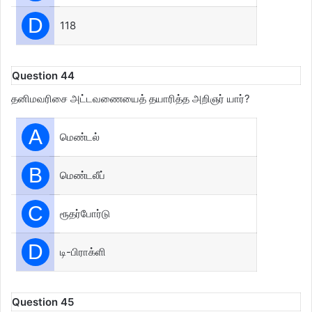
D
118
Question 44
தனிமவரிசை அட்டவணையைத் தயாரித்த அறிஞர் யார்?
A
மெண்டல்
B
மெண்டலீப்
C
ரூதர்போர்டு
D
டி-பிராக்ளி
Question 45