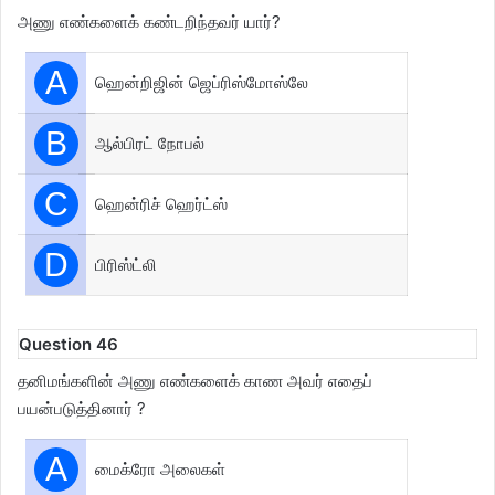
அணு எண்களைக் கண்டறிந்தவர் யார்?
A
ஹென்றிஜின் ஜெப்ரிஸ்மோஸ்லே
B
ஆல்பிரட் நோபல்
C
ஹென்ரிச் ஹெர்ட்ஸ்
D
பிரிஸ்ட்லி
Question 46
தனிமங்களின் அணு எண்களைக் காண அவர் எதைப்
பயன்படுத்தினார் ?
A
மைக்ரோ அலைகள்