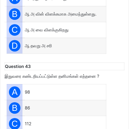
B
ஆ அ வின் விளக்கமாக அமைந்துள்ளது.
C
ஆ அ வை விளக்குகிறது
D
ஆ தவறு அ சரி
Question 43
இதுவரை கண்டறியப்பட்டுள்ள தனிமங்கள் எத்தனை ?
A
98
B
86
C
112