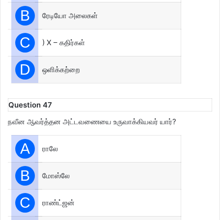
B
ரேடியோ அலைகள்
C
) X – கதிர்கள்
D
ஒளிக்கற்றை
Question 47
நவீன ஆவர்த்தன அட்டவணையை உருவாக்கியவர் யார்?
A
ராலே
B
மோஸ்லே
C
ராண்ட்ஜன்