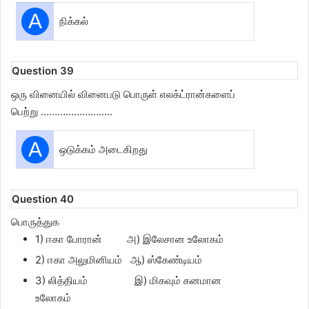
A
நிக்கல்
Question 39
ஒரு வினையில் வினைபடு பொருள் எலக்ட்ரான்களைப்
பெற்று ……………………..
A
ஒடுக்கம் அடைகிறது
Question 40
பொருத்துக
1) ஈகா போரான் அ) இலேசான உலோகம்
2) ஈகா அலுமினியம் ஆ) ஸ்கேண்டியம்
3) லித்தியம் இ) மிகவும் கனமான
உலோகம்