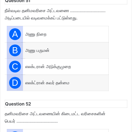
Question 51
நீள்வடிவ தனிமவரிசை அட்டவணை …………………………
அடிப்படையில் வடிவமைக்கப் பட்டுள்ளது.
A
அணு நிறை
B
அணு பருமன்
C
எலக்டரான் அடுக்குமுறை
D
எலக்ட்ரான் கவர் தன்மை
Question 52
தனிமவரிசை அட்டவணையின் கிடைமட்ட வரிசைகளின்
பெயர் ……………………………..