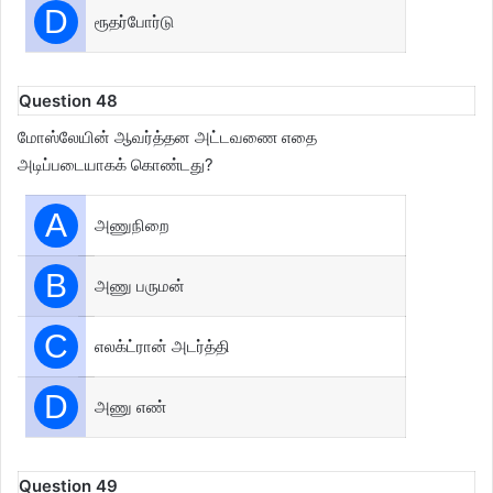
D
ரூதர்போர்டு
Question 48
மோஸ்லேயின் ஆவர்த்தன அட்டவணை எதை
அடிப்படையாகக் கொண்டது?
A
அணுநிறை
B
அணு பருமன்
C
எலக்ட்ரான் அடர்த்தி
D
அணு எண்
Question 49