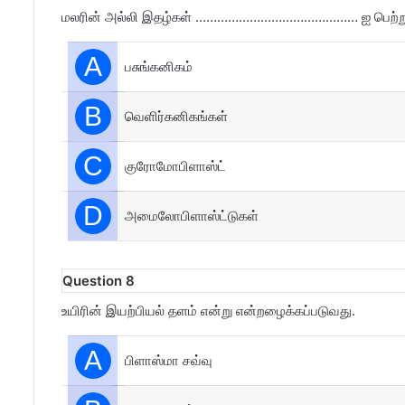
மலரின் அல்லி இதழ்கள் ……………………………………… ஐ பெற்ற
A
பசுங்கனிகம்
B
வெளிர்கனிகங்கள்
C
குரோமோபிளாஸ்ட்
D
அமைலோபிளாஸ்ட்டுகள்
Question 8
உயிரின் இயற்பியல் தளம் என்று என்றழைக்கப்படுவது.
A
பிளாஸ்மா சவ்வு