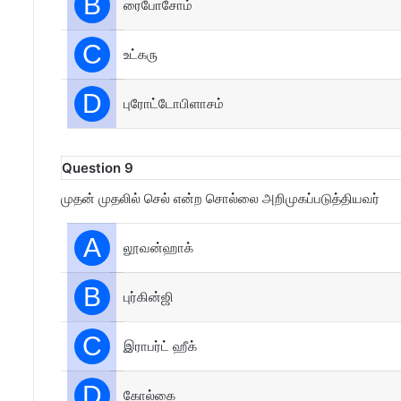
B
ரைபோசோம்
C
உட்கரு
D
புரோட்டோபிளாசம்
Question 9
முதன் முதலில் செல் என்ற சொல்லை அறிமுகப்படுத்தியவர்
A
லூவன்ஹாக்
B
புர்கின்ஜி
C
இராபர்ட் ஹீக்
D
கோல்கை