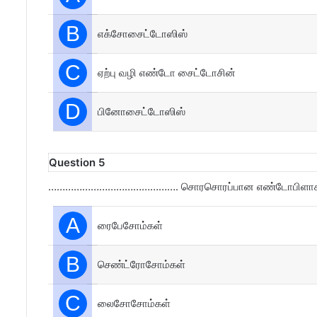
B
எக்சோசைட்டோஸிஸ்
C
ஏற்பு வழி எண்டோ சைட்டோசின்
D
பினோசைட்டோஸிஸ்
Question 5
………………………………………. சொரசொரப்பான எண்டோபிளாச வலை
A
ரைபேசோம்கள்
B
செண்ட்ரோசோம்கள்
C
லைசோசோம்கள்