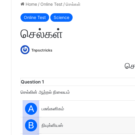
Home
/
Online Test
/
செல்கள்
Online Test
Science
செல்கள்
Tnpsctricks
செ
Question 1
செல்லின் ஆற்றல் நிலையம்
A
பசுங்கனிகம்
B
நியுக்ளியஸ்