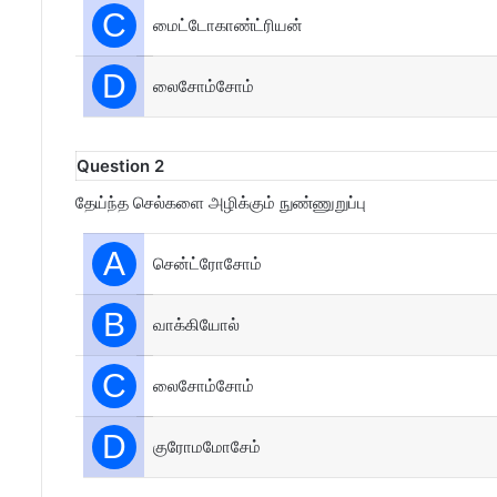
C
மைட்டோகாண்ட்ரியன்
D
லைசோம்சோம்
Question 2
தேய்ந்த செல்களை அழிக்கும் நுண்ணுறுப்பு
A
சென்ட்ரோசோம்
B
வாக்கியோல்
C
லைசோம்சோம்
D
குரோமமோசேம்