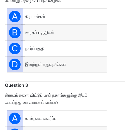
எவ்வாறு அழைக்கப்படுகின்றன.
A
கிராமங்கள்
B
ஊரகப் பகுதிகள்
C
நகர்ப்பகுதி
D
இவற்றுள் எதுவுமில்லை
Question 3
கிராமங்களை விட்டுப் பலர் நகரங்களுக்கு இடம்
பெயர்ந்து வர காரணம் என்ன?
A
கால்நடை வளர்ப்பு