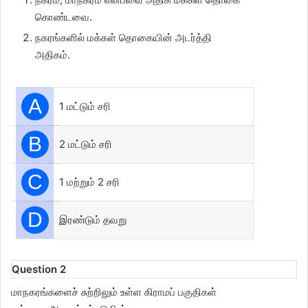
கொண்டவை.
நகரங்களில் மக்கள் தொகையின் அடர்த்தி
அதிகம்.
A
1 மட்டும் சரி
B
2 மட்டும் சரி
C
1 மற்றும் 2 சரி
D
இரண்டும் தவறு
Question 2
மாநகரங்களைச் சுற்றிலும் உள்ள கிராமப் பகுதிகள்