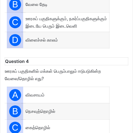
B
வேலை தேடி
ஊரகப் பகுதிகளுக்கும், நகர்ப்பகுதிகளுக்கும்
C
இடையே பெரும் இடைவெளி
D
விளைச்சல் காலம்
Question 4
ஊரகப் பகுதிகளில் மக்கள் பெரும்பாலும் ஈடுபடுகின்ற
வேலை/தொழில் எது?
A
விவசாயம்
B
நெசவுத்தொழில்
C
கைத்தொழில்