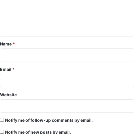
m
e
n
t
*
Name
*
Email
*
Website
Notify me of follow-up comments by email.
Notify me of new posts by email.