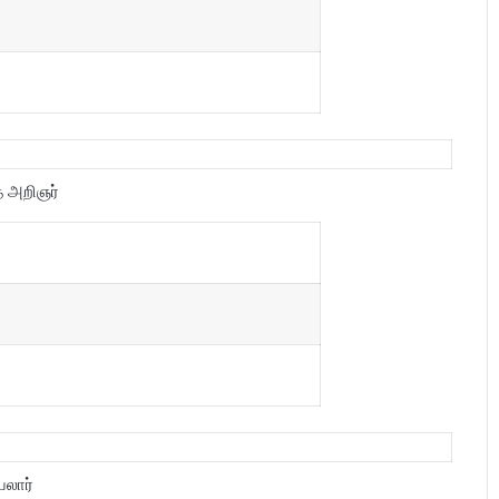
த அறிஞர்
யலார்