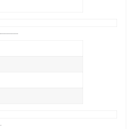
………………………
.