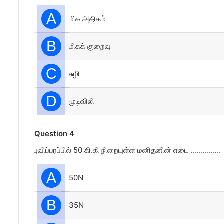
A
மிக அதிகம்
B
மிகக் குறைவு
C
சுழி
D
முடிவிலி
Question 4
புவிப்பரப்பில் 50 கி.கி நிறையுள்ள மனிதனின் எடை ……………
A
50N
B
35N