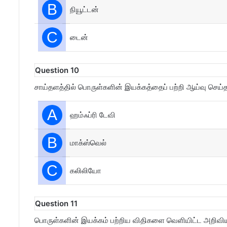
B
நியூட்டன்
C
டைன்
Question 10
சாய்தளத்தில் பொருள்களின் இயக்கத்தைப் பற்றி ஆய்வு செய்
A
ஹம்ஃப்ரி டேவி
B
மாக்ஸ்வெல்
C
கலிலியோ
Question 11
பொருள்களின் இயக்கம் பற்றிய விதிகளை வெளியிட்ட அறிவி