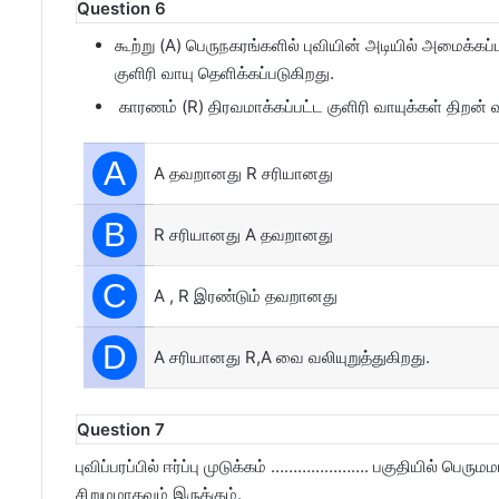
Question 6
கூற்று (A) பெருநகரங்களில் புவியின் அடியில் அமைக்கப்
குளிரி வாயு தெளிக்கப்படுகிறது.
காரணம் (R) திரவமாக்கப்பட்ட குளிரி வாயுக்கள் திறன
A
A தவறானது R சரியானது
B
R சரியானது A தவறானது
C
A , R இரண்டும் தவறானது
D
A சரியானது R,A வை வலியுறுத்துகிறது.
Question 7
புவிப்பரப்பில் ஈர்ப்பு முடுக்கம் …………………. பகுதியில் ப
சிறுமமாகவும் இருக்கும்.