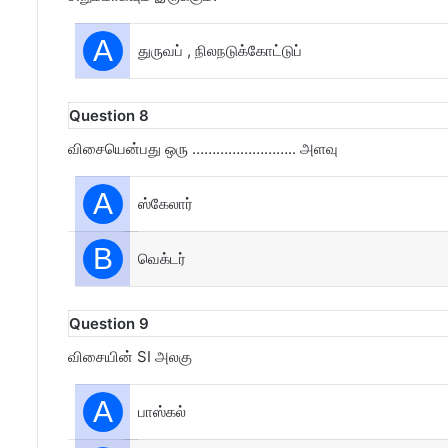
A
துருவப் , நிலநடுக்கோட்டுப்
Question 8
விசையென்பது ஒரு …………………….. அளவு
A
ஸ்கேலார்
B
வெக்டர்
Question 9
விசையின் SI அலகு
A
பாஸ்கல்