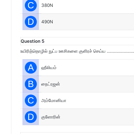
C
380N
D
490N
Question 5
உயிரித்தொழில் நுட்ப ஊசிகளை குளிரச் செய்ய …………………… 
A
ஹீலியம்
B
நைட்ரஜன்
C
அம்மோனியா
D
குளோரின்