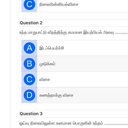
C
நிலைமின்னியல்விசை
Question 2
உந்த மாறுபாட்டு வீதத்திற்கு சமமான இயற்பியல் அளவு 
A
இடப்பெயர்ச்சி
B
முடுக்கம்
C
விசை
D
கணத்தாக்கு விசை
Question 3
ஒய்வு நிலையிலுள்ள கனமான பொருளின் உந்தம் …………………